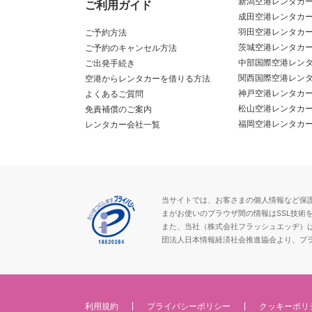
新潟空港レンタカ
ご利用ガイド
成田空港レンタカ
羽田空港レンタカ
ご予約方法
茨城空港レンタカ
ご予約のキャンセル方法
中部国際空港レン
ご出発手続き
関西国際空港レン
空港からレンタカーを借りる方法
神戸空港レンタカ
よくあるご質問
松山空港レンタカ
免責補償のご案内
福岡空港レンタカ
レンタカー会社一覧
当サイトでは、お客さまの個人情報など保護が必
まがお使いのブラウザ間の情報はSSL技術
また、当社（株式会社フラッシュエッヂ）
団法人日本情報経済社会推進協会より、プ
利用規約
プライバシーポリシー
クッキーポリ