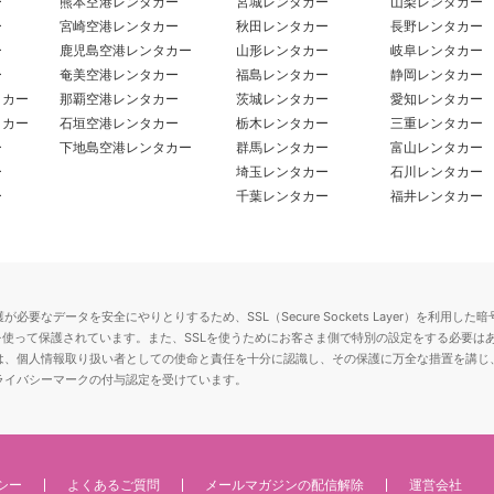
ー
熊本空港レンタカー
宮城レンタカー
山梨レンタカー
ー
宮崎空港レンタカー
秋田レンタカー
長野レンタカー
ー
鹿児島空港レンタカー
山形レンタカー
岐阜レンタカー
ー
奄美空港レンタカー
福島レンタカー
静岡レンタカー
タカー
那覇空港レンタカー
茨城レンタカー
愛知レンタカー
タカー
石垣空港レンタカー
栃木レンタカー
三重レンタカー
ー
下地島空港レンタカー
群馬レンタカー
富山レンタカー
ー
埼玉レンタカー
石川レンタカー
ー
千葉レンタカー
福井レンタカー
要なデータを安全にやりとりするため、SSL（Secure Sockets Layer）を利
を使って保護されています。また、SSLを使うためにお客さま側で特別の設定をする必要は
は、個人情報取り扱い者としての使命と責任を十分に認識し、その保護に万全な措置を講じ
ライバシーマークの付与認定を受けています。
シー
よくあるご質問
メールマガジンの配信解除
運営会社