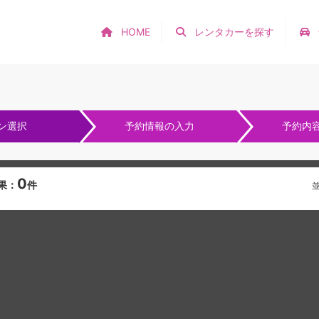
HOME
レンタカーを探す
ン選択
予約情報の入力
予約内
0
果：
件