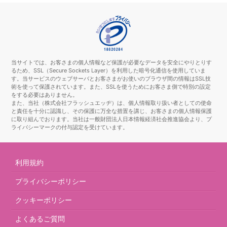
当サイトでは、お客さまの個人情報など保護が必要なデータを安全にやりとりす
るため、SSL（Secure Sockets Layer）を利用した暗号化通信を使用していま
す。当サービスのウェブサーバとお客さまがお使いのブラウザ間の情報はSSL技
術を使って保護されています。また、SSLを使うためにお客さま側で特別の設定
をする必要はありません。
また、当社（株式会社フラッシュエッヂ）は、個人情報取り扱い者としての使命
と責任を十分に認識し、その保護に万全な措置を講じ、お客さまの個人情報保護
に取り組んでおります。当社は一般財団法人日本情報経済社会推進協会より、プ
ライバシーマークの付与認定を受けています。
利用規約
プライバシーポリシー
クッキーポリシー
よくあるご質問