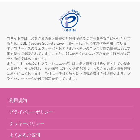
当サイトでは、お客さまの個人情報など保護が必要なデータを安全にやりとりす
るため、SSL（Secure Sockets Layer）を利用した暗号化通信を使用していま
す。当サービスのウェブサーバとお客さまがお使いのブラウザ間の情報はSSL技
術を使って保護されています。また、SSLを使うためにお客さま側で特別の設定
をする必要はありません。
また、当社（株式会社フラッシュエッヂ）は、個人情報取り扱い者としての使命
と責任を十分に認識し、その保護に万全な措置を講じ、お客さまの個人情報保護
に取り組んでおります。当社は一般財団法人日本情報経済社会推進協会より、プ
ライバシーマークの付与認定を受けています。
利用規約
プライバシーポリシー
クッキーポリシー
よくあるご質問