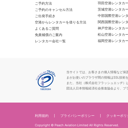
羽田空港レンタカ
ご予約方法
茨城空港レンタカ
ご予約のキャンセル方法
中部国際空港レン
ご出発手続き
関西国際空港レン
空港からレンタカーを借りる方法
神戸空港レンタカ
よくあるご質問
松山空港レンタカ
免責補償のご案内
福岡空港レンタカ
レンタカー会社一覧
当サイトでは、お客さまの個人情報など保護が必
まがお使いのブラウザ間の情報はSSL技術
また、当社（株式会社フラッシュエッヂ）
団法人日本情報経済社会推進協会より、プ
利用規約
プライバシーポリシー
クッキーポリ
Copyright © Peach Aviation Limited All Rights Reserved.