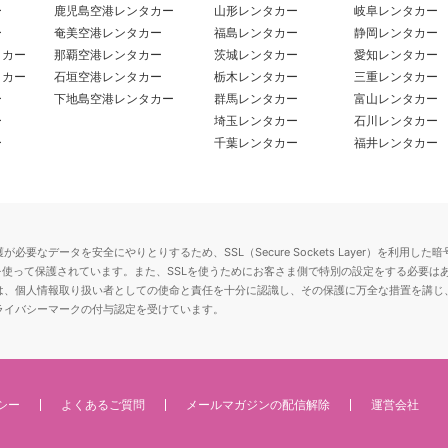
ー
鹿児島空港レンタカー
山形レンタカー
岐阜レンタカー
ー
奄美空港レンタカー
福島レンタカー
静岡レンタカー
タカー
那覇空港レンタカー
茨城レンタカー
愛知レンタカー
タカー
石垣空港レンタカー
栃木レンタカー
三重レンタカー
ー
下地島空港レンタカー
群馬レンタカー
富山レンタカー
ー
埼玉レンタカー
石川レンタカー
ー
千葉レンタカー
福井レンタカー
要なデータを安全にやりとりするため、SSL（Secure Sockets Layer）を利
を使って保護されています。また、SSLを使うためにお客さま側で特別の設定をする必要は
は、個人情報取り扱い者としての使命と責任を十分に認識し、その保護に万全な措置を講じ
ライバシーマークの付与認定を受けています。
シー
よくあるご質問
メールマガジンの配信解除
運営会社