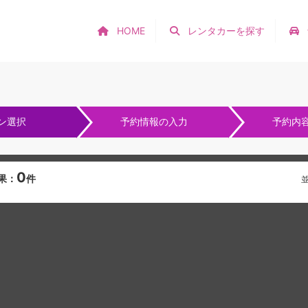
HOME
レンタカーを探す
ン選択
予約情報の入力
予約内
0
果：
件