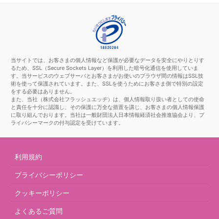
当サイトでは、お客さまの個人情報など保護が必要なデータを安全にやりとりす
るため、SSL（Secure Sockets Layer）を利用した暗号化通信を使用していま
す。当サービスのウェブサーバとお客さまがお使いのブラウザ間の情報はSSL技
術を使って保護されています。また、SSLを使うためにお客さま側で特別の設定
をする必要はありません。
また、当社（株式会社フラッシュエッヂ）は、個人情報取り扱い者としての使命
と責任を十分に認識し、その保護に万全な措置を講じ、お客さまの個人情報保護
に取り組んでおります。当社は一般財団法人日本情報経済社会推進協会より、プ
ライバシーマークの付与認定を受けています。
利用規約
プライバシーポリシー
クッキーポリシー
よくあるご質問