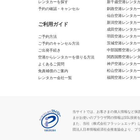
レンタカーを探す
新千歳空港レンタ
予約の確認・キャンセル
釧路空港レンタカ
仙台空港レンタカ
新潟空港レンタカ
ご利用ガイド
成田空港レンタカ
羽田空港レンタカ
ご予約方法
茨城空港レンタカ
ご予約のキャンセル方法
中部国際空港レン
ご出発手続き
関西国際空港レン
空港からレンタカーを借りる方法
神戸空港レンタカ
よくあるご質問
松山空港レンタカ
免責補償のご案内
福岡空港レンタカ
レンタカー会社一覧
当サイトでは、お客さまの個人情報など保護が必
まがお使いのブラウザ間の情報はSSL技術
また、当社（株式会社フラッシュエッヂ）
団法人日本情報経済社会推進協会より、プ