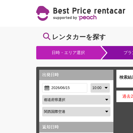
レンタカーを探す
日時・エリア選択
プラ
出発日時
検索結
過去
返却日時