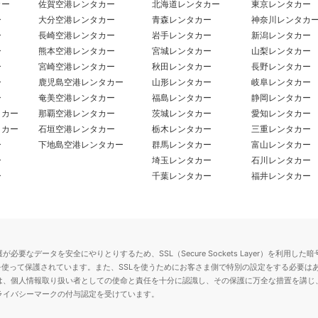
カー
佐賀空港レンタカー
北海道レンタカー
東京レンタカー
ー
大分空港レンタカー
青森レンタカー
神奈川レンタカ
ー
長崎空港レンタカー
岩手レンタカー
新潟レンタカー
ー
熊本空港レンタカー
宮城レンタカー
山梨レンタカー
ー
宮崎空港レンタカー
秋田レンタカー
長野レンタカー
ー
鹿児島空港レンタカー
山形レンタカー
岐阜レンタカー
ー
奄美空港レンタカー
福島レンタカー
静岡レンタカー
タカー
那覇空港レンタカー
茨城レンタカー
愛知レンタカー
タカー
石垣空港レンタカー
栃木レンタカー
三重レンタカー
ー
下地島空港レンタカー
群馬レンタカー
富山レンタカー
ー
埼玉レンタカー
石川レンタカー
ー
千葉レンタカー
福井レンタカー
要なデータを安全にやりとりするため、SSL（Secure Sockets Layer）を利
を使って保護されています。また、SSLを使うためにお客さま側で特別の設定をする必要は
は、個人情報取り扱い者としての使命と責任を十分に認識し、その保護に万全な措置を講じ
ライバシーマークの付与認定を受けています。