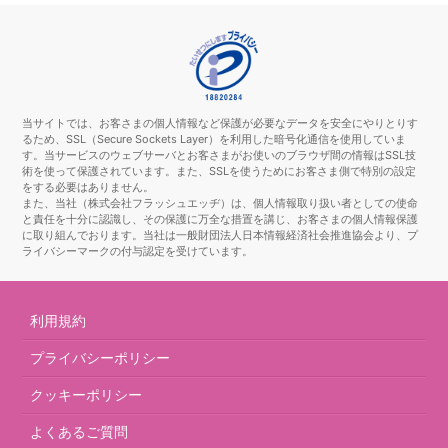
当サイトでは、お客さまの個人情報など保護が必要なデータを安全にやりとりす
るため、SSL（Secure Sockets Layer）を利用した暗号化通信を使用していま
す。当サービスのウェブサーバとお客さまがお使いのブラウザ間の情報はSSL技
術を使って保護されています。また、SSLを使うためにお客さま側で特別の設定
をする必要はありません。
また、当社（株式会社フラッシュエッヂ）は、個人情報取り扱い者としての使命
と責任を十分に認識し、その保護に万全な措置を講じ、お客さまの個人情報保護
に取り組んでおります。当社は一般財団法人日本情報経済社会推進協会より、プ
ライバシーマークの付与認定を受けています。
利用規約
プライバシーポリシー
クッキーポリシー
よくあるご質問