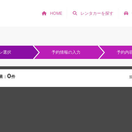
HOME
レンタカーを探す
ン選択
予約情報の入力
予約内
0
果：
件