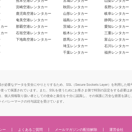
ー
熊本空港レンタカー
宮城レンタカー
山梨レンタカー
ー
宮崎空港レンタカー
秋田レンタカー
長野レンタカー
ー
鹿児島空港レンタカー
山形レンタカー
岐阜レンタカー
ー
奄美空港レンタカー
福島レンタカー
静岡レンタカー
タカー
那覇空港レンタカー
茨城レンタカー
愛知レンタカー
タカー
石垣空港レンタカー
栃木レンタカー
三重レンタカー
ー
下地島空港レンタカー
群馬レンタカー
富山レンタカー
ー
埼玉レンタカー
石川レンタカー
ー
千葉レンタカー
福井レンタカー
要なデータを安全にやりとりするため、SSL（Secure Sockets Layer）を利
を使って保護されています。また、SSLを使うためにお客さま側で特別の設定をする必要は
は、個人情報取り扱い者としての使命と責任を十分に認識し、その保護に万全な措置を講じ
ライバシーマークの付与認定を受けています。
シー
よくあるご質問
メールマガジンの配信解除
運営会社