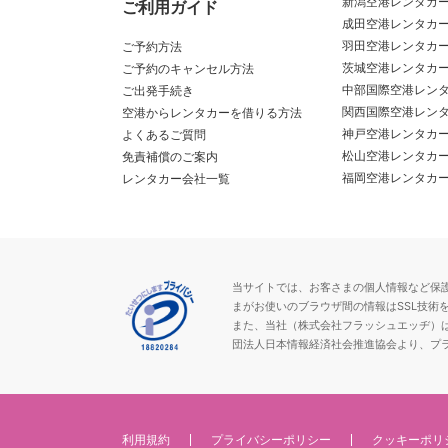
新潟空港レンタカ
ご利用ガイド
成田空港レンタカ
羽田空港レンタカ
ご予約方法
茨城空港レンタカ
ご予約のキャンセル方法
中部国際空港レン
ご出発手続き
関西国際空港レン
空港からレンタカーを借りる方法
神戸空港レンタカ
よくあるご質問
松山空港レンタカ
免責補償のご案内
福岡空港レンタカ
レンタカー会社一覧
当サイトでは、お客さまの個人情報など保護が必
まがお使いのブラウザ間の情報はSSL技術
また、当社（株式会社フラッシュエッヂ）
団法人日本情報経済社会推進協会より、プ
利用規約
プライバシーポリシー
クッキーポリ