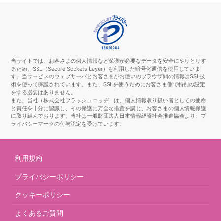
当サイトでは、お客さまの個人情報など保護が必要なデータを安全にやりとりす
るため、SSL（Secure Sockets Layer）を利用した暗号化通信を使用していま
す。当サービスのウェブサーバとお客さまがお使いのブラウザ間の情報はSSL技
術を使って保護されています。また、SSLを使うためにお客さま側で特別の設定
をする必要はありません。
また、当社（株式会社フラッシュエッヂ）は、個人情報取り扱い者としての使命
と責任を十分に認識し、その保護に万全な措置を講じ、お客さまの個人情報保護
に取り組んでおります。当社は一般財団法人日本情報経済社会推進協会より、プ
ライバシーマークの付与認定を受けています。
利用規約
プライバシーポリシー
クッキーポリシー
よくあるご質問