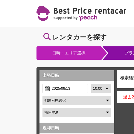
レンタカーを探す
日時・エリア選択
プラ
出発日時
検索結
過去
返却日時