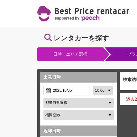
レンタカーを探す
日時・エリア選択
プラ
出発日時
検索結
過去
返却日時