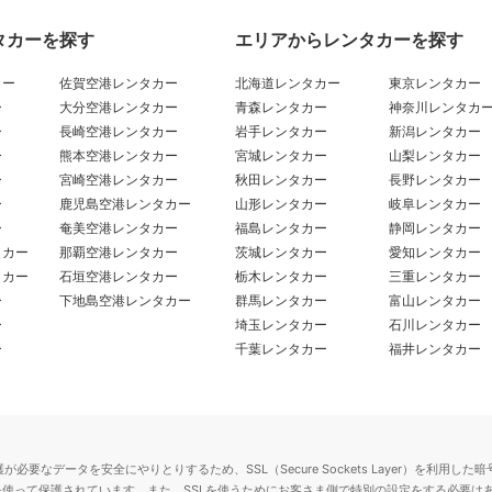
タカーを探す
エリアからレンタカーを探す
カー
佐賀空港レンタカー
北海道レンタカー
東京レンタカー
ー
大分空港レンタカー
青森レンタカー
神奈川レンタカ
ー
長崎空港レンタカー
岩手レンタカー
新潟レンタカー
ー
熊本空港レンタカー
宮城レンタカー
山梨レンタカー
ー
宮崎空港レンタカー
秋田レンタカー
長野レンタカー
ー
鹿児島空港レンタカー
山形レンタカー
岐阜レンタカー
ー
奄美空港レンタカー
福島レンタカー
静岡レンタカー
タカー
那覇空港レンタカー
茨城レンタカー
愛知レンタカー
タカー
石垣空港レンタカー
栃木レンタカー
三重レンタカー
ー
下地島空港レンタカー
群馬レンタカー
富山レンタカー
ー
埼玉レンタカー
石川レンタカー
ー
千葉レンタカー
福井レンタカー
要なデータを安全にやりとりするため、SSL（Secure Sockets Layer）を利
を使って保護されています。また、SSLを使うためにお客さま側で特別の設定をする必要は