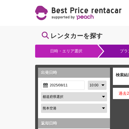
レンタカーを探す
日時・エリア選択
プラ
出発日時
検索結
過去
返却日時