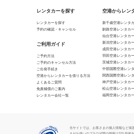
レンタカーを探す
空港からレン
レンタカーを探す
新千歳空港レンタ
予約の確認・キャンセル
釧路空港レンタカ
仙台空港レンタカ
新潟空港レンタカ
ご利用ガイド
成田空港レンタカ
羽田空港レンタカ
ご予約方法
茨城空港レンタカ
ご予約のキャンセル方法
中部国際空港レン
ご出発手続き
関西国際空港レン
空港からレンタカーを借りる方法
神戸空港レンタカ
よくあるご質問
松山空港レンタカ
免責補償のご案内
福岡空港レンタカ
レンタカー会社一覧
当サイトでは、お客さまの個人情報など保護が必
まがお使いのブラウザ間の情報はSSL技術