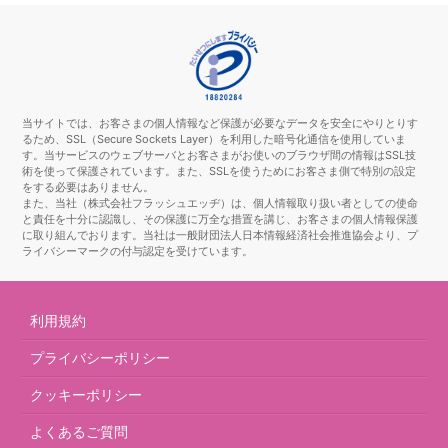
当サイトでは、お客さまの個人情報など保護が必要なデータを安全にやりとりす
るため、SSL（Secure Sockets Layer）を利用した暗号化通信を使用していま
す。当サービスのウェブサーバとお客さまがお使いのブラウザ間の情報はSSL技
術を使って保護されています。また、SSLを使うためにお客さま側で特別の設定
をする必要はありません。
また、当社（株式会社フラッシュエッヂ）は、個人情報取り扱い者としての使命
と責任を十分に認識し、その保護に万全な措置を講じ、お客さまの個人情報保護
に取り組んでおります。当社は一般財団法人日本情報経済社会推進協会より、プ
ライバシーマークの付与認定を受けています。
利用規約
プライバシーポリシー
クッキーポリシー
よくあるご質問