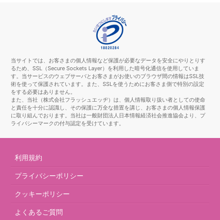
当サイトでは、お客さまの個人情報など保護が必要なデータを安全にやりとりす
るため、SSL（Secure Sockets Layer）を利用した暗号化通信を使用していま
す。当サービスのウェブサーバとお客さまがお使いのブラウザ間の情報はSSL技
術を使って保護されています。また、SSLを使うためにお客さま側で特別の設定
をする必要はありません。
また、当社（株式会社フラッシュエッヂ）は、個人情報取り扱い者としての使命
と責任を十分に認識し、その保護に万全な措置を講じ、お客さまの個人情報保護
に取り組んでおります。当社は一般財団法人日本情報経済社会推進協会より、プ
ライバシーマークの付与認定を受けています。
利用規約
プライバシーポリシー
クッキーポリシー
よくあるご質問