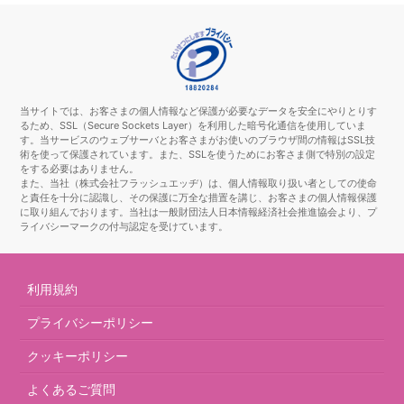
当サイトでは、お客さまの個人情報など保護が必要なデータを安全にやりとりす
るため、SSL（Secure Sockets Layer）を利用した暗号化通信を使用していま
す。当サービスのウェブサーバとお客さまがお使いのブラウザ間の情報はSSL技
術を使って保護されています。また、SSLを使うためにお客さま側で特別の設定
をする必要はありません。
また、当社（株式会社フラッシュエッヂ）は、個人情報取り扱い者としての使命
と責任を十分に認識し、その保護に万全な措置を講じ、お客さまの個人情報保護
に取り組んでおります。当社は一般財団法人日本情報経済社会推進協会より、プ
ライバシーマークの付与認定を受けています。
利用規約
プライバシーポリシー
クッキーポリシー
よくあるご質問