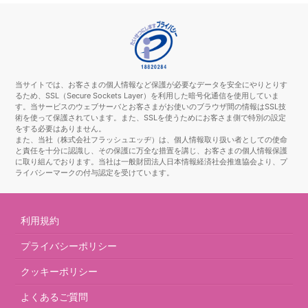
当サイトでは、お客さまの個人情報など保護が必要なデータを安全にやりとりす
るため、SSL（Secure Sockets Layer）を利用した暗号化通信を使用していま
す。当サービスのウェブサーバとお客さまがお使いのブラウザ間の情報はSSL技
術を使って保護されています。また、SSLを使うためにお客さま側で特別の設定
をする必要はありません。
また、当社（株式会社フラッシュエッヂ）は、個人情報取り扱い者としての使命
と責任を十分に認識し、その保護に万全な措置を講じ、お客さまの個人情報保護
に取り組んでおります。当社は一般財団法人日本情報経済社会推進協会より、プ
ライバシーマークの付与認定を受けています。
利用規約
プライバシーポリシー
クッキーポリシー
よくあるご質問