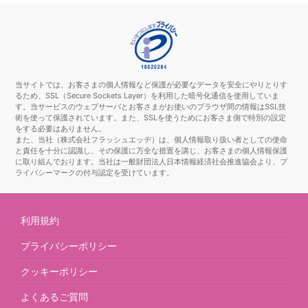
当サイトでは、お客さまの個人情報など保護が必要なデータを安全にやりとりす
るため、SSL（Secure Sockets Layer）を利用した暗号化通信を使用していま
す。当サービスのウェブサーバとお客さまがお使いのブラウザ間の情報はSSL技
術を使って保護されています。また、SSLを使うためにお客さま側で特別の設定
をする必要はありません。
また、当社（株式会社フラッシュエッヂ）は、個人情報取り扱い者としての使命
と責任を十分に認識し、その保護に万全な措置を講じ、お客さまの個人情報保護
に取り組んでおります。当社は一般財団法人日本情報経済社会推進協会より、プ
ライバシーマークの付与認定を受けています。
利用規約
プライバシーポリシー
クッキーポリシー
よくあるご質問