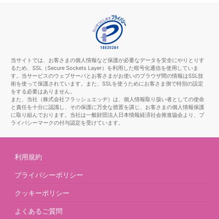
当サイトでは、お客さまの個人情報など保護が必要なデータを安全にやりとりす
るため、SSL（Secure Sockets Layer）を利用した暗号化通信を使用していま
す。当サービスのウェブサーバとお客さまがお使いのブラウザ間の情報はSSL技
術を使って保護されています。また、SSLを使うためにお客さま側で特別の設定
をする必要はありません。
また、当社（株式会社フラッシュエッヂ）は、個人情報取り扱い者としての使命
と責任を十分に認識し、その保護に万全な措置を講じ、お客さまの個人情報保護
に取り組んでおります。当社は一般財団法人日本情報経済社会推進協会より、プ
ライバシーマークの付与認定を受けています。
利用規約
プライバシーポリシー
クッキーポリシー
よくあるご質問