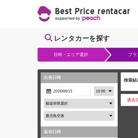
レンタカーを探す
日時・エリア選択
プラ
出発日時
検索結
過去
返却日時