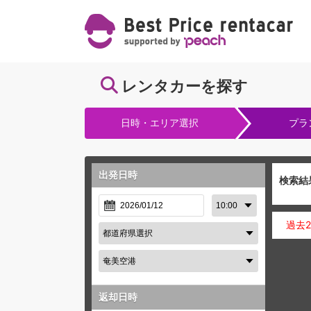
レンタカーを探す
日時・エリア選択
プラ
出発日時
検索結
過去
返却日時