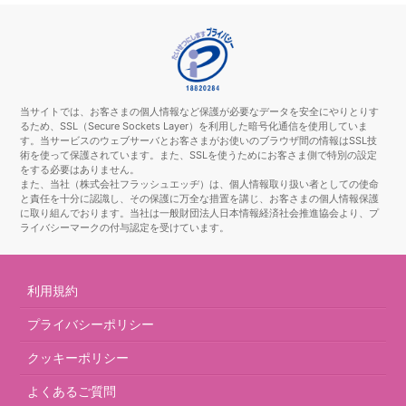
当サイトでは、お客さまの個人情報など保護が必要なデータを安全にやりとりす
るため、SSL（Secure Sockets Layer）を利用した暗号化通信を使用していま
す。当サービスのウェブサーバとお客さまがお使いのブラウザ間の情報はSSL技
術を使って保護されています。また、SSLを使うためにお客さま側で特別の設定
をする必要はありません。
また、当社（株式会社フラッシュエッヂ）は、個人情報取り扱い者としての使命
と責任を十分に認識し、その保護に万全な措置を講じ、お客さまの個人情報保護
に取り組んでおります。当社は一般財団法人日本情報経済社会推進協会より、プ
ライバシーマークの付与認定を受けています。
利用規約
プライバシーポリシー
クッキーポリシー
よくあるご質問