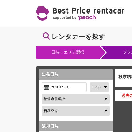
レンタカーを探す
日時・エリア選択
プラ
出発日時
検索結
過去
返却日時