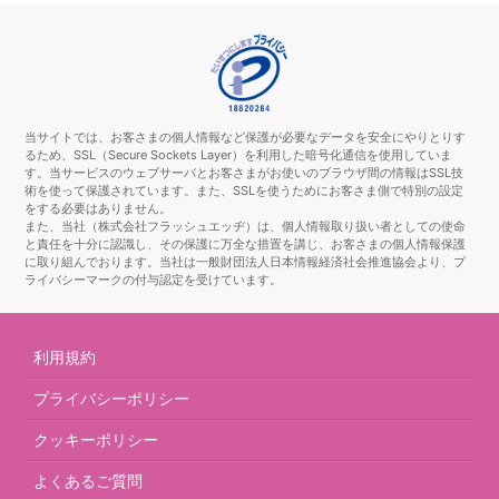
当サイトでは、お客さまの個人情報など保護が必要なデータを安全にやりとりす
るため、SSL（Secure Sockets Layer）を利用した暗号化通信を使用していま
す。当サービスのウェブサーバとお客さまがお使いのブラウザ間の情報はSSL技
術を使って保護されています。また、SSLを使うためにお客さま側で特別の設定
をする必要はありません。
また、当社（株式会社フラッシュエッヂ）は、個人情報取り扱い者としての使命
と責任を十分に認識し、その保護に万全な措置を講じ、お客さまの個人情報保護
に取り組んでおります。当社は一般財団法人日本情報経済社会推進協会より、プ
ライバシーマークの付与認定を受けています。
利用規約
プライバシーポリシー
クッキーポリシー
よくあるご質問