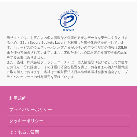
当サイトでは、お客さまの個人情報など保護が必要なデータを安全にやりとりす
るため、SSL（Secure Sockets Layer）を利用した暗号化通信を使用していま
す。当サービスのウェブサーバとお客さまがお使いのブラウザ間の情報はSSL技
術を使って保護されています。また、SSLを使うためにお客さま側で特別の設定
をする必要はありません。
また、当社（株式会社フラッシュエッヂ）は、個人情報取り扱い者としての使命
と責任を十分に認識し、その保護に万全な措置を講じ、お客さまの個人情報保護
に取り組んでおります。当社は一般財団法人日本情報経済社会推進協会より、プ
ライバシーマークの付与認定を受けています。
利用規約
プライバシーポリシー
クッキーポリシー
よくあるご質問