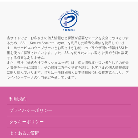
当サイトでは、お客さまの個人情報など保護が必要なデータを安全にやりとりす
るため、SSL（Secure Sockets Layer）を利用した暗号化通信を使用していま
す。当サービスのウェブサーバとお客さまがお使いのブラウザ間の情報はSSL技
術を使って保護されています。また、SSLを使うためにお客さま側で特別の設定
をする必要はありません。
また、当社（株式会社フラッシュエッヂ）は、個人情報取り扱い者としての使命
と責任を十分に認識し、その保護に万全な措置を講じ、お客さまの個人情報保護
に取り組んでおります。当社は一般財団法人日本情報経済社会推進協会より、プ
ライバシーマークの付与認定を受けています。
利用規約
プライバシーポリシー
クッキーポリシー
よくあるご質問