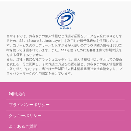
当サイトでは、お客さまの個人情報など保護が必要なデータを安全にやりとりす
るため、SSL（Secure Sockets Layer）を利用した暗号化通信を使用していま
す。当サービスのウェブサーバとお客さまがお使いのブラウザ間の情報はSSL技
術を使って保護されています。また、SSLを使うためにお客さま側で特別の設定
をする必要はありません。
また、当社（株式会社フラッシュエッヂ）は、個人情報取り扱い者としての使命
と責任を十分に認識し、その保護に万全な措置を講じ、お客さまの個人情報保護
に取り組んでおります。当社は一般財団法人日本情報経済社会推進協会より、プ
ライバシーマークの付与認定を受けています。
利用規約
プライバシーポリシー
クッキーポリシー
よくあるご質問