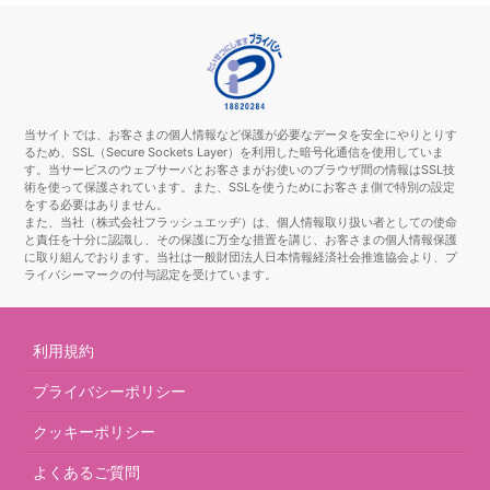
当サイトでは、お客さまの個人情報など保護が必要なデータを安全にやりとりす
るため、SSL（Secure Sockets Layer）を利用した暗号化通信を使用していま
す。当サービスのウェブサーバとお客さまがお使いのブラウザ間の情報はSSL技
術を使って保護されています。また、SSLを使うためにお客さま側で特別の設定
をする必要はありません。
また、当社（株式会社フラッシュエッヂ）は、個人情報取り扱い者としての使命
と責任を十分に認識し、その保護に万全な措置を講じ、お客さまの個人情報保護
に取り組んでおります。当社は一般財団法人日本情報経済社会推進協会より、プ
ライバシーマークの付与認定を受けています。
利用規約
プライバシーポリシー
クッキーポリシー
よくあるご質問