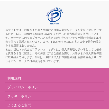
当サイトでは、お客さまの個人情報など保護が必要なデータを安全にやりとりす
るため、SSL（Secure Sockets Layer）を利用した暗号化通信を使用していま
す。当サービスのウェブサーバとお客さまがお使いのブラウザ間の情報はSSL技
術を使って保護されています。また、SSLを使うためにお客さま側で特別の設定
をする必要はありません。
また、当社（株式会社フラッシュエッヂ）は、個人情報取り扱い者としての使命
と責任を十分に認識し、その保護に万全な措置を講じ、お客さまの個人情報保護
に取り組んでおります。当社は一般財団法人日本情報経済社会推進協会より、プ
ライバシーマークの付与認定を受けています。
利用規約
プライバシーポリシー
クッキーポリシー
よくあるご質問