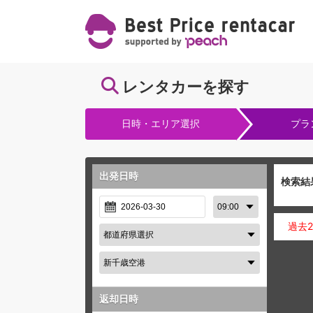
レンタカーを探す
日時・エリア選択
プラ
出発日時
検索結
過去
返却日時